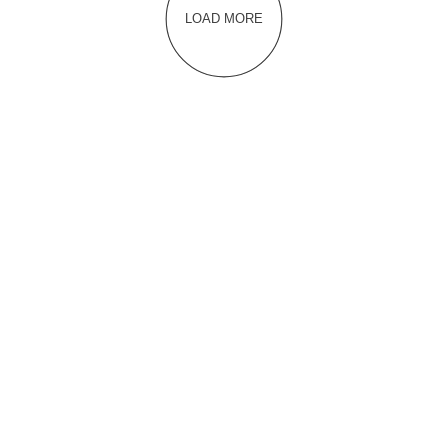
LOAD MORE
هل لديك أي مشكلة؟
 مراسلتنا وكتابة أي
وى أو استفسار