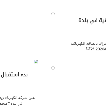
ئية في بلدة
ل طلبات الاشتراك بالطاقة الكهربائية
بدء استقبال 
في بلدة #منطف التا