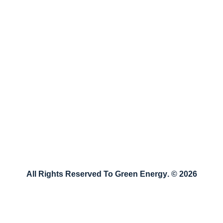
طريق باب الهوى، قبل مفرق بابسقا
اكتب لنا
يمكنك مراسلتنا نصيًا عبر الضغط على الزر التالي وكتابة
رسالتك أو شكواك أو نصيحتك لنا وسنقوم بالرد عليها بأقرب
وقتٍ ممكن
راسلنا
2026 © .All Rights Reserved To Green Energy