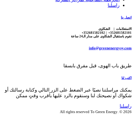
راسلنا
اتصل بنا
الاستعلامات | الشكاوى
352681582101+ | 352681582102+
نقوم باستقبال الشكاوى على مدار الـ24 ساعة
info@greenenergysy.com
طريق باب الهوى، قبل مفرق بابسقا
اكتب لنا
يمكنك مراسلتنا نصيًا عبر الضغط على الزر التالي وكتابة رسالتك أو
شكواك أو نصيحتك لنا وسنقوم بالرد عليها بأقرب وقتٍ ممكن
راسلنا
2026 © .All rights reserved To Green Energy