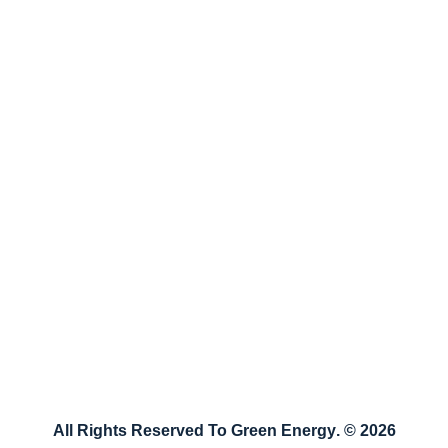
info@greenenergysy.com
طريق باب الهوى، قبل مفرق بابسقا
اكتب لنا
يمكنك مراسلتنا نصيًا عبر الضغط على الزر التالي وكتابة
رسالتك أو شكواك أو نصيحتك لنا وسنقوم بالرد عليها بأقرب
وقتٍ ممكن
راسلنا
2026 © .All Rights Reserved To Green Energy