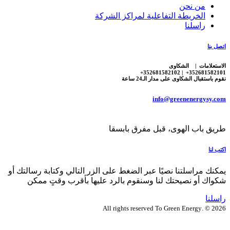
من نحن
الخريطة التفاعلية لمراكز الشركة
راسلنا
اتصل بنا
الاستعلامات | الشكاوى
352681582101+ | 352681582102+
نقوم باستقبال الشكاوى على مدار الـ24 ساعة
info@greenenergysy.com
طريق باب الهوى، قبل مفرق بابسقا
اكتب لنا
يمكنك مراسلتنا نصيًا عبر الضغط على الزر التالي وكتابة رسالتك أو
شكواك أو نصيحتك لنا وسنقوم بالرد عليها بأقرب وقتٍ ممكن
راسلنا
2026 © .All rights reserved To Green Energy