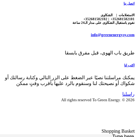
اتصل بنا
الاستعلامات | الشكاوى
352681582101+ | 352681582102+
نقوم باستقبال الشكاوى على مدار الـ24 ساعة
info@greenenergysy.com
طريق باب الهوى، قبل مفرق بابسقا
اكتب لنا
يمكنك مراسلتنا نصيًا عبر الضغط على الزر التالي وكتابة رسالتك أو
شكواك أو نصيحتك لنا وسنقوم بالرد عليها بأقرب وقتٍ ممكن
راسلنا
2026 © .All rights reserved To Green Energy
Shopping Basket