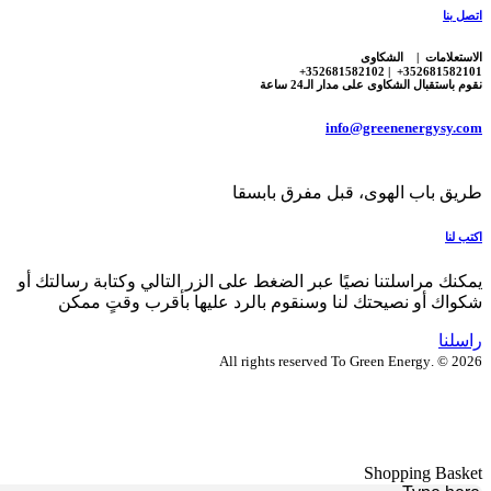
اتصل بنا
الاستعلامات | الشكاوى
352681582101+ | 352681582102+
نقوم باستقبال الشكاوى على مدار الـ24 ساعة
info@greenenergysy.com
طريق باب الهوى، قبل مفرق بابسقا
اكتب لنا
يمكنك مراسلتنا نصيًا عبر الضغط على الزر التالي وكتابة رسالتك أو
شكواك أو نصيحتك لنا وسنقوم بالرد عليها بأقرب وقتٍ ممكن
راسلنا
2026 © .All rights reserved To Green Energy
Shopping Basket