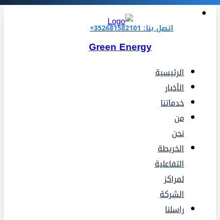
اتصل بنا: 352681582101+
Green Energy
الرئيسية
الأخبار
خدماتنا
من
نحن
الخريطة
التفاعلية
لمراكز
الشركة
راسلنا