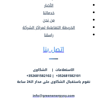
الأخبار
خدماتنا
من نحن
الخريطة التفاعلية لمراكز الشركة
راسلنا
اتصل بنا
الاستعلامات | الشكاوى
352681582101+ | 352681582102+
نقوم باستقبال الشكاوى على مدار الـ24 ساعة
info@greenenergysy.com