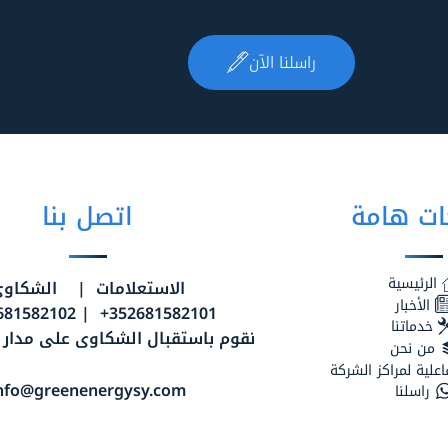
راسلنا الآن
ت هامة
اتصل بنا
الرئيسية
الاستعلامات | الشكاو
الأخبار
352681582101+ | 352681582102+
خدماتنا
نقوم باستقبال الشكاوى على مدار الـ24 سا
من نحن
اعلية لمراكز الشركة
nfo@greenenergysy.com
راسلنا