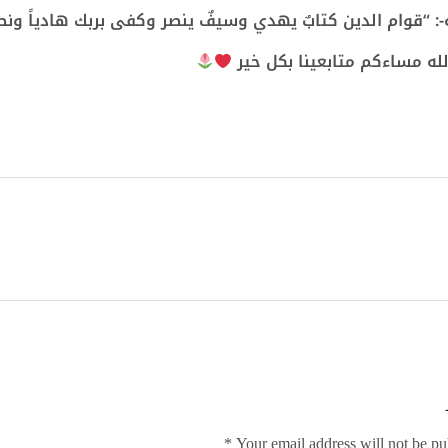
ه-: “قوام الدين كتابٌ يهدي وسيفٌ ينصر وكفى بربك هادياً ونصي
لله مساءكم متابعينا بكل خير
Your email address will not be pub