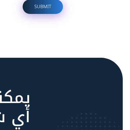
يمكن
أي ش