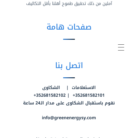
آملين من ذلك تحقيق طموح أهلنا بأقل التكاليف
صفحات هامة
اتصل بنا
الاستعلامات | الشكاوى
352681582101+ | 352681582102+
نقوم باستقبال الشكاوى على مدار الـ24 ساعة
info@greenenergysy.com