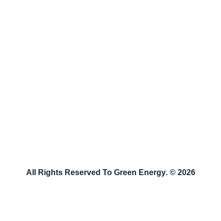
طريق باب الهوى، قبل مفرق بابسقا
اكتب لنا
يمكنك مراسلتنا نصيًا عبر الضغط على الزر التالي وكتابة
رسالتك أو شكواك أو نصيحتك لنا وسنقوم بالرد عليها بأقرب
وقتٍ ممكن
راسلنا
2026 © .All Rights Reserved To Green Energy