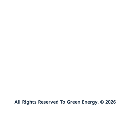
طريق باب الهوى، قبل مفرق بابسقا
اكتب لنا
يمكنك مراسلتنا نصيًا عبر الضغط على الزر التالي وكتابة
رسالتك أو شكواك أو نصيحتك لنا وسنقوم بالرد عليها
بأقرب وقتٍ ممكن
راسلنا
2026 © .All Rights Reserved To Green Energy