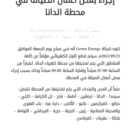
إجراء بعض أعمال الصيانة في
محطة الدانا
سبتمبر 22, 2022
GREEN ENERGY
BY
انقطاع
تنويهات
حالة الكهرباء
تنوه شركة Green Energy أنه في صباح يوم الجمعة الموافق
2022/09/23مــ سيتم قطع التيار الكهربائي مؤقتاً عن كافة
المناطق التي يتم تغذيتها من محطة كهرباء الدانا، اعتباراً من
الساعة 07:00 صباحاً ولغاية الساعة 09:00 صباحاً وذلك بسبب إجراء
بعض أعمال الصيانة في المحطة.
علماً أن المدن والبلدات التي يتم تغذيتها من المحطة تشمل:
سرمدا – الدانا – ترمانين – أطمة – قاح – تل الكرامة – كللي –
حزانو – كفركرمين – باتبو – الأتارب – دارة عزة – باب الهوى
والمدينة الصناعية – إبين – الجينة – حزرة – البردقلي – التوامة –
بابكة – عقربات – كفرناصح.