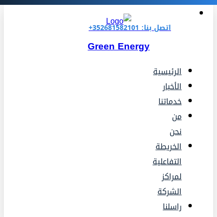
اتصل بنا: 352681582101+
Green Energy
الرئيسية
الأخبار
خدماتنا
من
نحن
الخريطة
التفاعلية
لمراكز
الشركة
راسلنا