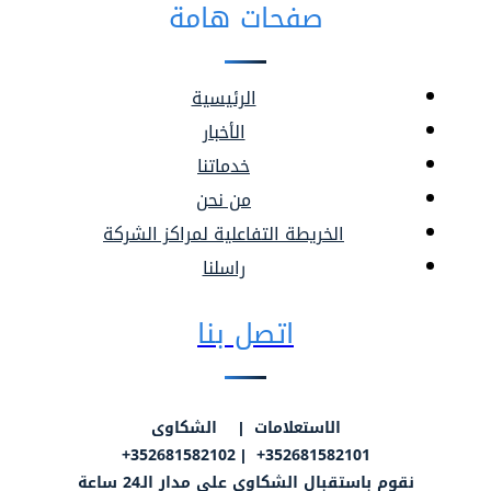
صفحات هامة
الرئيسية
الأخبار
خدماتنا
من نحن
الخريطة التفاعلية لمراكز الشركة
راسلنا
اتصل بنا
الاستعلامات | الشكاوى
352681582101+ | 352681582102+
نقوم باستقبال الشكاوى على مدار الـ24 ساعة