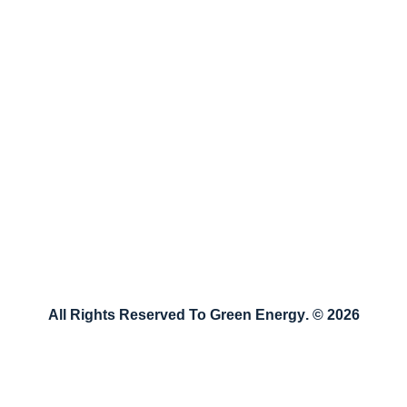
طريق باب الهوى، قبل مفرق بابسقا
اكتب لنا
يمكنك مراسلتنا نصيًا عبر الضغط على الزر التالي وكتابة
رسالتك أو شكواك أو نصيحتك لنا وسنقوم بالرد عليها بأقرب
وقتٍ ممكن
راسلنا
2026 © .All Rights Reserved To Green Energy