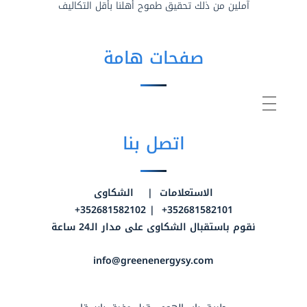
آملين من ذلك تحقيق طموح أهلنا بأقل التكاليف
صفحات هامة
اتصل بنا
الاستعلامات | الشكاوى
352681582101+ | 352681582102+
نقوم باستقبال الشكاوى على مدار الـ24 ساعة
info@greenenergysy.com